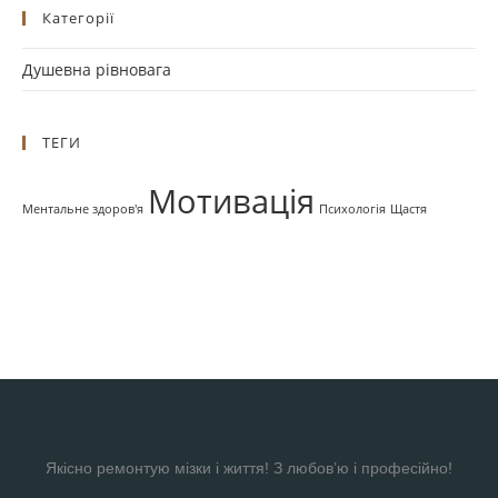
Категорії
Душевна рівновага
ТЕГИ
Мотивація
Ментальне здоров'я
Психологія
Щастя
Якісно ремонтую мізки і життя! З любов’ю і професійно!