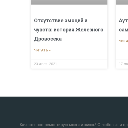
Отсутствие эмоций и
Аут
чувств: история Железного
сам
Дровосека
ЧИТА
ЧИТАТЬ »
23 июля, 2021
17 ма
Качественно ремонтирую мозги и жизнь! С любовью и п