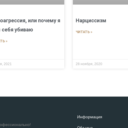
оагрессия, или почему я
Нарциссизм
 себя убиваю
ЧИТАТЬ »
ТЬ »
я, 2021
28 ноября, 2020
Информация
рофессионально!
Обо мне