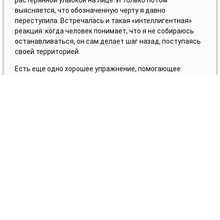
растерянной улыбкой на лице. И только потом
выясняется, что обозначенную черту я давно
переступила. Встречалась и такая «интеллигентная»
реакция: когда человек понимает, что я не собираюсь
останавливаться, он сам делает шаг назад, поступаясь
своей территорией.
Есть еще одно хорошее упражнение, помогающее
понять, где, с кем и какие у вашего «государства»
границы.
Оно называется «Карта моей жизни», и вы его может
выполнить самостоятельно.
Возьмите карандаши или краски и нарисуйте карту, где
вы и окружающие вас люди – государства. Все вы
разного размера и цвета. У вас с каждым из них разные
отношения: с кем-то общие границы, с кем-то – нет. Кто-
то с вами граничит по воде, а кто-то только по воздуху. С
одними вы, возможно, установили что-то по типу
«Шенгенского соглашения», с другими – у вас
развязалась «кровопролитная война» со всеми
вытекающими, а третьи вообще не видят разницы