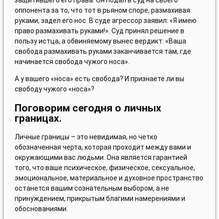
защитившего его права. Он подал в суд на своего
оппонента за то, что тот в рьяном споре, размахивая
руками, задел его нос. В суде агрессор заявил: «Я имею
право размахивать руками!». Суд принял решение в
пользу истца, а обвиняемому вынес вердикт: «Ваша
свобода размахивать руками заканчивается там, где
начинается свобода чужого носа».
А у вашего «носа» есть свобода? И признаете ли вы
свободу чужого «носа»?
Поговорим сегодня о личных
границах.
Личные границы – это невидимая, но четко
обозначенная черта, которая проходит между вами и
окружающими вас людьми. Она является гарантией
того, что ваше психическое, физическое, сексуальное,
эмоциональное, материальное и духовное пространство
останется вашим сознательным выбором, а не
принуждением, прикрытым благими намерениями и
обоснованиями.